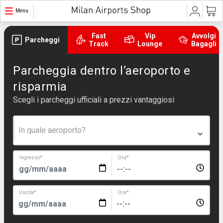
Menu
Fast
Vip
Avvolgi
Parcheggi
Track
Lounge
Bagagli
Parcheggia dentro l’aeroporto e
risparmia
Scegli i parcheggi ufficiali a prezzi vantaggiosi
In quale aeroporto?
Ingresso
*
Ora
*
Uscita
*
Ora
*