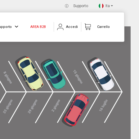
Ita
Supporto
upporto
AREA B2B
Accedi
Carrello