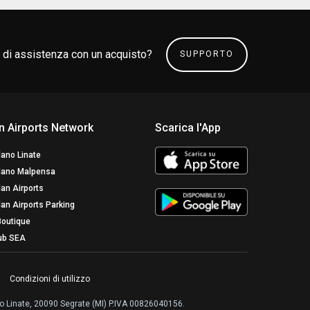
 di assistenza con un acquisto?
SUPPORTO
n Airports Network
Scarica l'App
lano Linate
lano Malpensa
lan Airports
lan Airports Parking
Boutique
ub SEA
Condizioni di utilizzo
ilano Linate, 20090 Segrate (MI) P.IVA 00826040156.