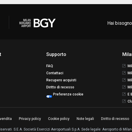
Hai bisogno
t
Supporto
Mila
FAQ
Mi
Contattaci
Mi
Recupero acquisti
Mi
Diritto di recesso
Mi
Preferenze cookie
E 
Cl
 vendita
Privacy policy
Cookie policy
Note legali
Diritto di recesso
o riservati. S.E.A. Società Esercizi Aeroportuali S.p.A. Sede legale: Aeroporto di M