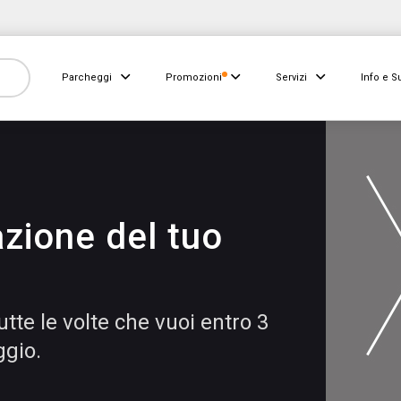
Parcheggi
Promozioni
Servizi
Info e S
azione del tuo
tte le volte che vuoi entro 3
ggio.