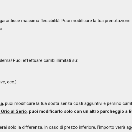
garantisce massima flessibilità. Puoi modificare la tua prenotazione
a
.
a
ema! Puoi effettuare cambi illimitati su:
ve, ecc.)
sa
, puoi modificare la tua sosta senza costi aggiuntivi e persino camb
Orio al Serio
,
puoi modificarlo solo con un altro parcheggio a 
herai solo la differenza. In caso di prezzo inferiore, l’importo verrà a