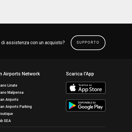
 di assistenza con un acquisto?
SUPPORTO
n Airports Network
Scarica l'App
lano Linate
lano Malpensa
lan Airports
lan Airports Parking
Boutique
ub SEA