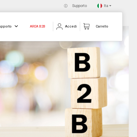
Ita
Supporto
upporto
AREA B2B
Accedi
Carrello