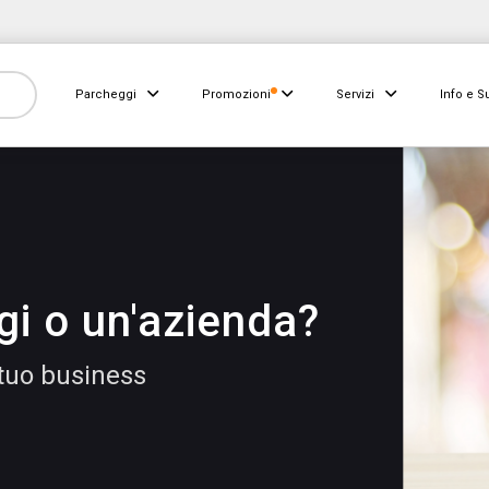
Parcheggi
Promozioni
Servizi
Info e S
gi o un'azienda?
 tuo business